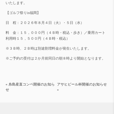
いたします。
【ゴルフ祭りin福岡】
日 程：２０２６年８月４日（火）・５日（水）
料 金：１５，０００円（４Ｂ時・税込・歩き）／乗用カート
利用時１５，５００円（４Ｂ時・税込）
※３Ｂ時、２Ｂ時は別途割増料金が発生いたします。
※ご予約の受付は２か月前同日の朝８時より開始となります。
投
« 糸島産直コンペ開催のお知ら
アサヒビール杯開催のお知らせ
せ
»
稿
ナ
ビ