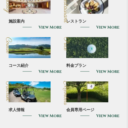
Facility
Restaurant
施設案内
レストラン
View More
View More
Course
Price
コース紹介
料金プラン
View More
View More
Recruit
Members
求人情報
会員専用ページ
View More
View More