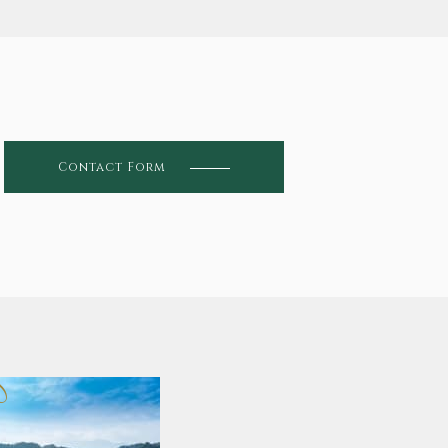
Contact Form
se