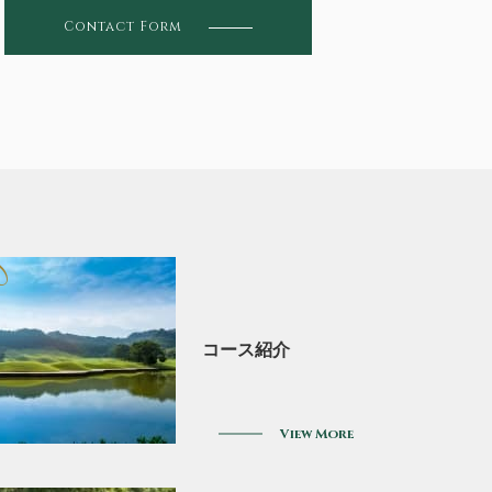
Contact Form
se
コース紹介
View More