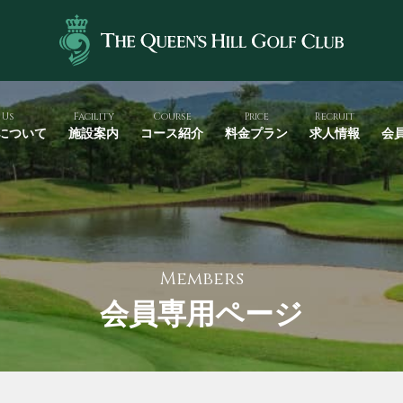
 Us
Facility
Course
Price
Recruit
について
施設案内
コース紹介
料金プラン
求人情報
会
Members
会員専用ページ