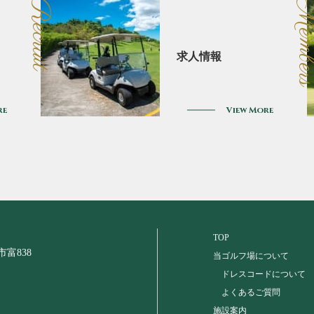
Recruit
Membe
求人情報
re
View More
TOP
市富838
当ゴルフ場について
ドレスコードについて
よくあるご質問
施設案内