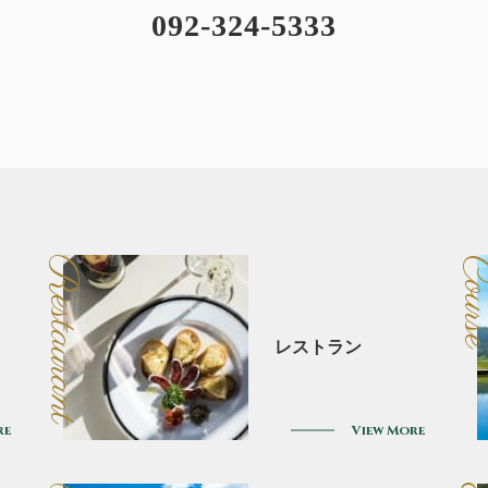
092-324-5333
Restaurant
Cour
レストラン
re
View More